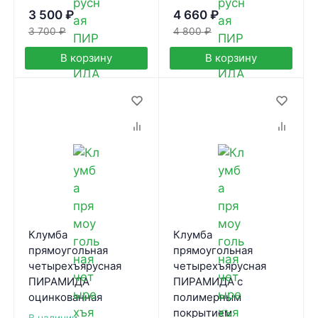
3 500
₽
4 660
₽
3 700
₽
4 800
₽
В корзину
В корзину
Клумба
Клумба
прямоугольная
прямоугольная
четырехъярусная
четырехъярусная
ПИРАМИДА
ПИРАМИДА с
оцинкованная
полимерным
покрытием
В наличии