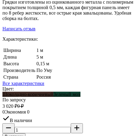
Грядки изготовлены из оцинкованного металла с полимерным
покрытием толщиной 0,5 мм, каждая фигурная панель имеет
по 8 ребер жесткости, все острые края завальцованы. Удобная
сборка на болтах.
Написать отзыв
Характеристики:
Ширина
1 м
Длина
5 м
Высота
0,15 м
Производитель
По Уму
Страна
Россия
Все характеристики
Цвет:
Шоколадно-коричневый
Зеленый мох
По запросу
3 020
₽
0
₽
0
Экономия
0
В наличии