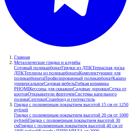
Главная
Металлические грядки и клумбы
Сотовый поликарбонат
Грядки из ДПК
Террасная доска
ДПК
Теплицы из поликарбоната
Комплектующие для
поликарбоната
Профилированный поликарбонат
Кашпо
универсальное
Садовая мебель
Гибкая керамика
PHOMI
Кессоны для скважин
Садовые дорожки
Сетка от
кротов
Открыватели форточек
Системы капельного
полива
Септики
Спанбонд и геотекстиль
Грядки с полимерным покрытием высотой 15 см от 1250
рублей
Грядки с полимерным покрытием высотой 20 см от 1000
рублей
Грядки с полимерным покрытием высотой 30
см
Грядки с полимерным покрытием высотой 40 см от
1800 рублей
Клумбы ПИРАМИДА от 2000