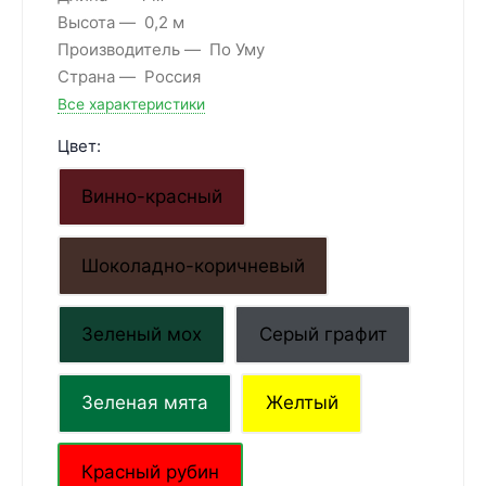
Высота
0,2 м
Производитель
По Уму
Страна
Россия
Все характеристики
Цвет:
Винно-красный
Шоколадно-коричневый
Зеленый мох
Серый графит
Зеленая мята
Желтый
Красный рубин