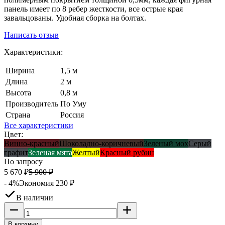
панель имеет по 8 ребер жесткости, все острые края
завальцованы. Удобная сборка на болтах.
Написать отзыв
Характеристики:
Ширина
1,5 м
Длина
2 м
Высота
0,8 м
Производитель
По Уму
Страна
Россия
Все характеристики
Цвет:
Винно-красный
Шоколадно-коричневый
Зеленый мох
Серый
графит
Зеленая мята
Желтый
Красный рубин
По запросу
5 670
₽
5 900
₽
- 4%
Экономия
230
₽
В наличии
В корзину