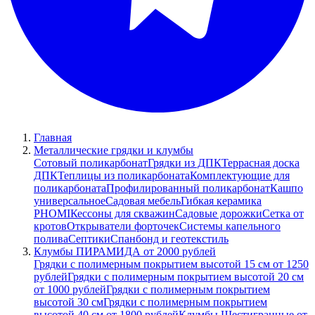
Главная
Металлические грядки и клумбы
Сотовый поликарбонат
Грядки из ДПК
Террасная доска
ДПК
Теплицы из поликарбоната
Комплектующие для
поликарбоната
Профилированный поликарбонат
Кашпо
универсальное
Садовая мебель
Гибкая керамика
PHOMI
Кессоны для скважин
Садовые дорожки
Сетка от
кротов
Открыватели форточек
Системы капельного
полива
Септики
Спанбонд и геотекстиль
Клумбы ПИРАМИДА от 2000 рублей
Грядки с полимерным покрытием высотой 15 см от 1250
рублей
Грядки с полимерным покрытием высотой 20 см
от 1000 рублей
Грядки с полимерным покрытием
высотой 30 см
Грядки с полимерным покрытием
высотой 40 см от 1800 рублей
Клумбы Шестигранные от