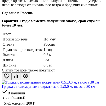
предотвратить вымывание и выдувание почвы, но и уберечь
первые всходы от шквального ветра и бродячих животных.
Сделано в России.
Гарантия 1 год с момента получения заказа, срок службы
более 10 лет.
Цвет
Производитель
По Уму
Страна
Россия
Гарантия производителя
1 год
Высота
0.3 м
Длина
6 м
Ширина
0.5 м
С этим товаром также покупают
Грядка с полимерным покрытием 0,5х3,0 м, высота 30 см
В наличии
3 500
₽
3 700
₽
- 5%
Экономия 200
₽