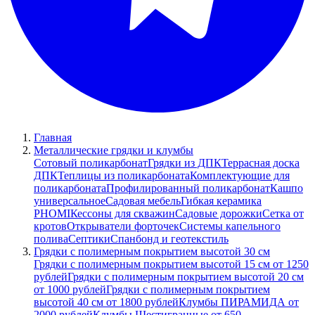
Главная
Металлические грядки и клумбы
Сотовый поликарбонат
Грядки из ДПК
Террасная доска
ДПК
Теплицы из поликарбоната
Комплектующие для
поликарбоната
Профилированный поликарбонат
Кашпо
универсальное
Садовая мебель
Гибкая керамика
PHOMI
Кессоны для скважин
Садовые дорожки
Сетка от
кротов
Открыватели форточек
Системы капельного
полива
Септики
Спанбонд и геотекстиль
Грядки с полимерным покрытием высотой 30 см
Грядки с полимерным покрытием высотой 15 см от 1250
рублей
Грядки с полимерным покрытием высотой 20 см
от 1000 рублей
Грядки с полимерным покрытием
высотой 40 см от 1800 рублей
Клумбы ПИРАМИДА от
2000 рублей
Клумбы Шестигранные от 650